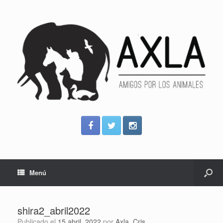
Menú
shira2_abril2022
Publicado el
15 abril, 2022
por
Axla_Cris