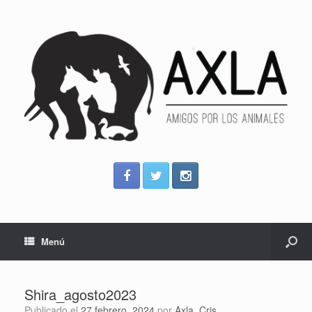
Menú
Shira_agosto2023
Publicado el
27 febrero, 2024
por
Axla_Cris