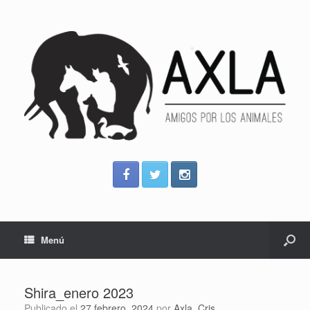
Menú
Shira_enero 2023
Publicado el
27 febrero, 2024
por
Axla_Cris