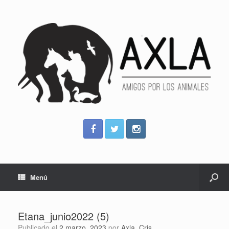
Menú
Etana_junio2022 (5)
Publicado el
2 marzo, 2023
por
Axla_Cris