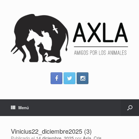
Menú
Vinicius22_diciembre2025 (3)
Publicado el
14 diciembre, 2025
por
Axla_Cris