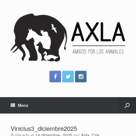
Menú
Vinicius3_diciembre2025
Publicado el
14 diciembre, 2025
por
Axla_Cris