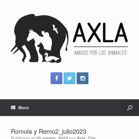
Menú
Romula y Remo2_julio2023
Publicado el
20 agosto, 2023
por
Axla_Cris