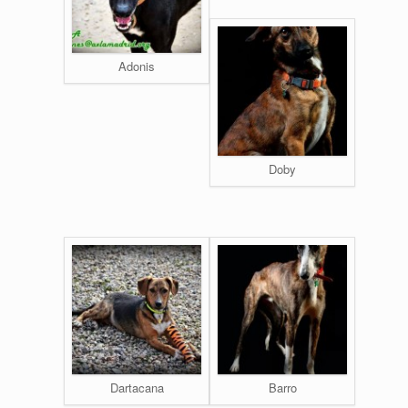
Adonis
Doby
Dartacana
Barro