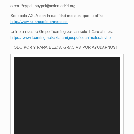
o por Paypal: paypal@axlamadrid.org
Ser socio AXLA con la cantidad mensual que tu elija:
http://www.axlamadrid.org/
socios
Unirte a nuestro Grupo Teaming por tan solo 1 €uro al mes:
https://www.teaming.net/
axla-amigosporlosanimales/
invite
¡TODO POR Y PARA ELLOS. GRACIAS POR AYUDARNOS!
R
e
p
r
o
d
u
c
t
o
r
d