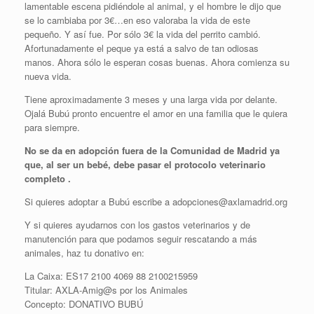
lamentable escena pidiéndole al animal, y el hombre le dijo que
se lo cambiaba por 3€…en eso valoraba la vida de este
pequeño. Y así fue. Por sólo 3€ la vida del perrito cambió.
Afortunadamente el peque ya está a salvo de tan odiosas
manos. Ahora sólo le esperan cosas buenas. Ahora comienza su
nueva vida.
Tiene aproximadamente 3 meses y una larga vida por delante.
Ojalá Bubú pronto encuentre el amor en una familia que le quiera
para siempre.
No se da en adopción fuera de la Comunidad de Madrid ya
que, al ser un bebé, debe pasar el protocolo veterinario
completo .
Si quieres adoptar a Bubú escribe a adopciones@axlamadrid.org
Y si quieres ayudarnos con los gastos veterinarios y de
manutención para que podamos seguir rescatando a más
animales, haz tu donativo en:
La Caixa: ES17 2100 4069 88 2100215959
Titular: AXLA-Amig@s por los Animales
Concepto: DONATIVO BUBÚ