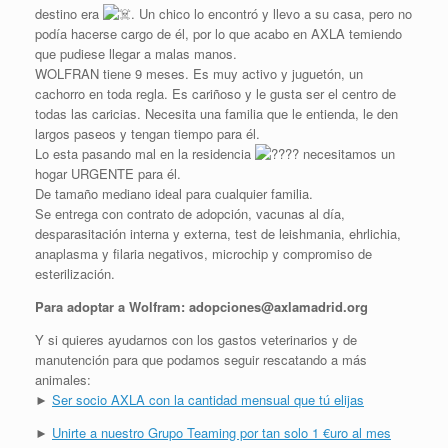
destino era
. Un chico lo encontró y llevo a su casa, pero no
podía hacerse cargo de él, por lo que acabo en AXLA temiendo
que pudiese llegar a malas manos.
WOLFRAN tiene 9 meses. Es muy activo y juguetón, un
cachorro en toda regla. Es cariñoso y le gusta ser el centro de
todas las caricias. Necesita una familia que le entienda, le den
largos paseos y tengan tiempo para él.
Lo esta pasando mal en la residencia
necesitamos un
hogar URGENTE para él.
De tamaño mediano ideal para cualquier familia.
Se entrega con contrato de adopción, vacunas al día,
desparasitación interna y externa, test de leishmania, ehrlichia,
anaplasma y filaria negativos, microchip y compromiso de
esterilización.
Para adoptar a Wolfram: adopciones@axlamadrid.org
Y si quieres ayudarnos con los gastos veterinarios y de
manutención para que podamos seguir rescatando a más
animales:
►
Ser socio AXLA con la cantidad mensual que tú elijas
►
Unirte a nuestro Grupo Teaming por tan solo 1 €uro al mes