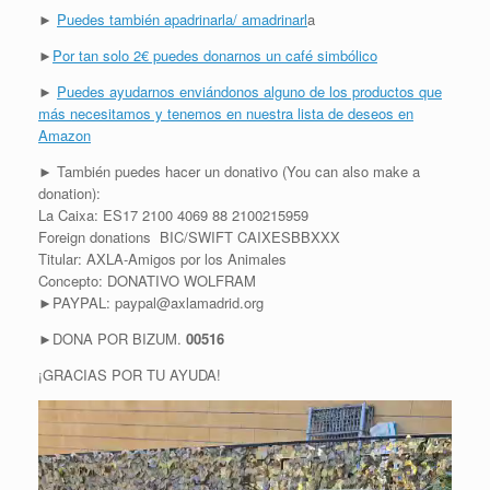
►
Puedes también apadrinarla/ amadrinarl
a
►
Por tan solo 2€ puedes donarnos un café simbólico
►
Puedes ayudarnos enviándonos alguno de los productos que
más necesitamos y tenemos en nuestra lista de deseos en
Amazon
► También puedes hacer un donativo (You can also make a
donation):
La Caixa: ES17 2100 4069 88 2100215959
Foreign donations BIC/SWIFT CAIXESBBXXX
Titular: AXLA-Amigos por los Animales
Concepto: DONATIVO WOLFRAM
►PAYPAL: paypal@axlamadrid.org
►DONA POR BIZUM.
00516
¡GRACIAS POR TU AYUDA!
R
e
p
r