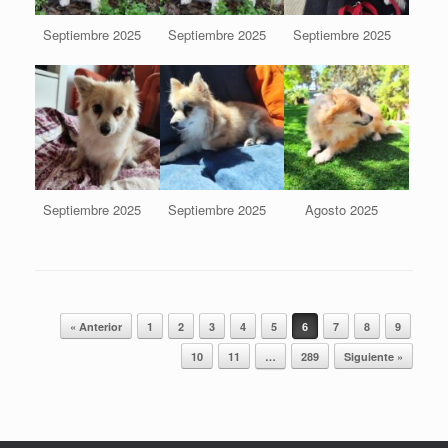
Septiembre 2025
Septiembre 2025
Septiembre 2025
Septiembre 2025
Septiembre 2025
Agosto 2025
Navegador de artículos
« Anterior
1
2
3
4
5
6
7
8
9
10
11
…
289
Siguiente »