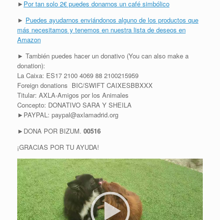
►
Por tan solo 2€ puedes donarnos un café simbólico
►
Puedes ayudarnos enviándonos alguno de los productos que
más necesitamos y tenemos en nuestra lista de deseos en
Amazon
► También puedes hacer un donativo (You can also make a
donation):
La Caixa: ES17 2100 4069 88 2100215959
Foreign donations BIC/SWIFT CAIXESBBXXX
Titular: AXLA-Amigos por los Animales
Concepto: DONATIVO SARA Y SHEILA
►PAYPAL: paypal@axlamadrid.org
►DONA POR BIZUM.
00516
¡GRACIAS POR TU AYUDA!
R
e
p
r
o
d