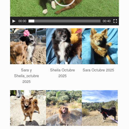
u
c
t
o
00:00
00:40
r
d
e
v
í
d
e
o
Sara y
Sheila Octubre
Sara Octubre 2025
Sheila_octubre
2025
2025