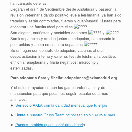
han cansado de ellas.
Llegarán el día 4 de Septiembre desde Andalucía y pasaron la
revisión veterinaria dando positivo leve a leishmania, ya han sido
tratadas y están controladas, fuertes y guapísimas!!! Listas para
encontrar una familia ideal para ellas
Son alegres, cariñosas y sociables con otros
y
.
Son inseparables y se dan juntas en adopción, han pasado lo
peor unidas y ahora no es justo separarlas
Se entregan con contrato de adopción, vacunas al día,
desparasitación interna y externa, test de leishmania positivo,
ehrlichia, anaplasma y filaria negativos, microchip y
esterilizadas.
Para adoptar a Sara y Sheila: adopciones@axlamadrid.org
Y si quieres ayudarnos con los gastos veterinarios y de
manutención para que podamos seguir rescatando a más
animales:
►
Ser socio AXLA con la cantidad mensual que tú elijas
►
Unirte a nuestro Grupo Teaming por tan solo 1 €uro al mes
►
Puedes también apadrinarla/ amadrinarl
a