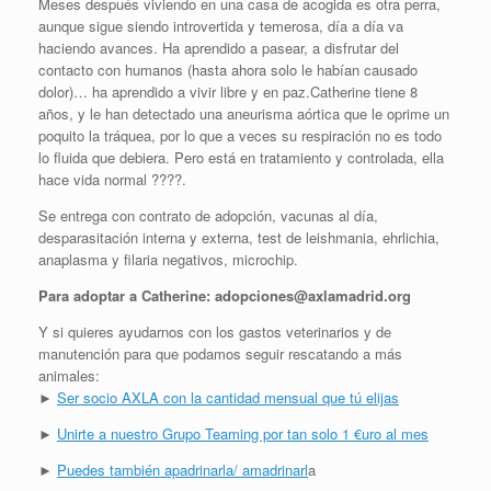
Meses después viviendo en una casa de acogida es otra perra,
aunque sigue siendo introvertida y temerosa, día a día va
haciendo avances. Ha aprendido a pasear, a disfrutar del
contacto con humanos (hasta ahora solo le habían causado
dolor)… ha aprendido a vivir libre y en paz.Catherine tiene 8
años, y le han detectado una aneurisma aórtica que le oprime un
poquito la tráquea, por lo que a veces su respiración no es todo
lo fluida que debiera. Pero está en tratamiento y controlada, ella
hace vida normal ????.
Se entrega con contrato de adopción, vacunas al día,
desparasitación interna y externa, test de leishmania, ehrlichia,
anaplasma y filaria negativos, microchip.
Para adoptar a Catherine: adopciones@axlamadrid.org
Y si quieres ayudarnos con los gastos veterinarios y de
manutención para que podamos seguir rescatando a más
animales:
►
Ser socio AXLA con la cantidad mensual que tú elijas
►
Unirte a nuestro Grupo Teaming por tan solo 1 €uro al mes
►
Puedes también apadrinarla/ amadrinarl
a