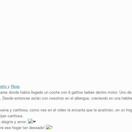
ueño
y
Rioja
ares donde había llegado un coche con 6 gatitos bebés dentro motor. Uno de e
. Desde entonces están con nosotros en el albergue, creciendo en una habita
uena y cariñosa, como ves en el video la encanta que la acaricien, en un ho
per cariñosa.
u alegría y amor.
tre ese hogar tan deseado!