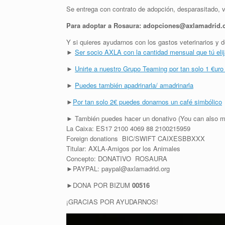
Se entrega con contrato de adopción, desparasitado, v
Para adoptar a Rosaura: adopciones@axlamadrid.
Y si quieres ayudarnos con los gastos veterinarios 
►
Ser socio AXLA con la cantidad mensual que tú eli
►
Unirte a nuestro Grupo Teaming por tan solo 1 €uro
►
Puedes también apadrinarla/ amadrinarla
►
Por tan solo 2€ puedes donarnos un café simbólico
► También puedes hacer un donativo (You can also m
La Caixa: ES17 2100 4069 88 2100215959
Foreign donations BIC/SWIFT CAIXESBBXXX
Titular: AXLA-Amigos por los Animales
Concepto: DONATIVO ROSAURA
►PAYPAL: paypal@axlamadrid.org
►DONA POR BIZUM
00516
¡GRACIAS POR AYUDARNOS!
R