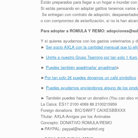
Están preparados para llegar a un hogar e inundar con
Si estás pensando en adoptar gatitos tenemos varios
Se entregan con contrato de adopción, desparasitados,
o con compromiso de esterilización, si no la han alca
Para adoptar a ROMULA Y REMO: adopciones@axl
Y si quieres ayudarnos con los gastos veterinarios 
►
Ser socio AXLA con la cantidad mensual que tú eli
►
Unirte a nuestro Grupo Teaming por tan solo 1 €uro
►
Puedes también apadrinarla/ amadrinarl
a
►
Por tan solo 2€ puedes donarnos un café simbólico
►
Puedes ayudarnos enviándonos alguno de los prod
► También puedes hacer un donativo (You can also m
La Caixa: ES17 2100 4069 88 2100215959
Foreign donations BIC/SWIFT CAIXESBBXXX
Titular: AXLA-Amigos por los Animales
Concepto: DONATIVO ROMULA/REMO
►PAYPAL: paypal@axlamadrid.org