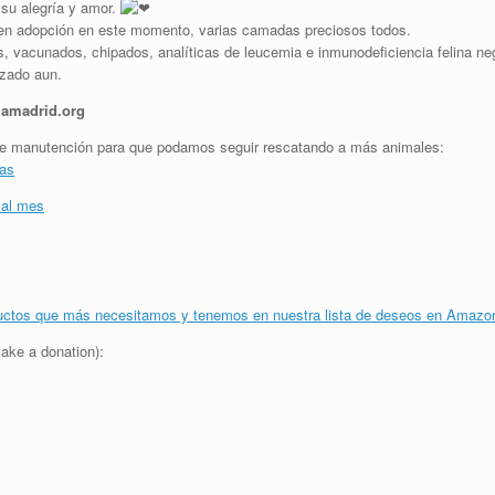
 su alegría y amor.
 en adopción en este momento, varias camadas preciosos todos.
 vacunados, chipados, analíticas de leucemia e inmunodeficiencia felina neg
nzado aun.
amadrid.org
y de manutención para que podamos seguir rescatando a más animales:
jas
 al mes
uctos que más necesitamos y tenemos en nuestra lista de deseos en Amazo
ake a donation):