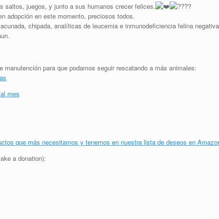
s saltos, juegos, y junto a sus humanos crecer felices.
 en adopción en este momento, preciosos todos.
acunada, chipada, analíticas de leucemia e inmunodeficiencia felina negativas
aun.
y de manutención para que podamos seguir rescatando a más animales:
jas
 al mes
uctos que más necesitamos y tenemos en nuestra lista de deseos en Amazo
ake a donation):