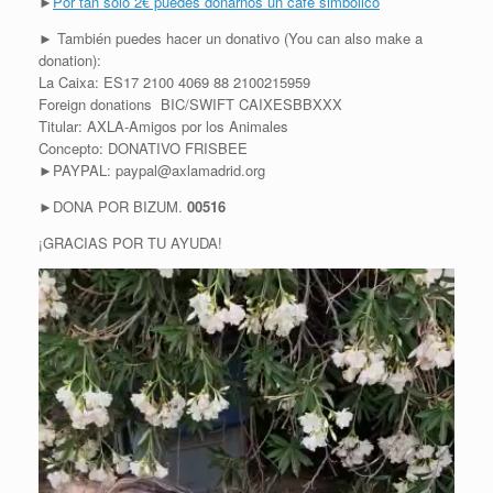
►
Por tan solo 2€ puedes donarnos un café simbólico
► También puedes hacer un donativo (You can also make a
donation):
La Caixa: ES17 2100 4069 88 2100215959
Foreign donations BIC/SWIFT CAIXESBBXXX
Titular: AXLA-Amigos por los Animales
Concepto: DONATIVO FRISBEE
►PAYPAL: paypal@axlamadrid.org
►DONA POR BIZUM.
00516
¡GRACIAS POR TU AYUDA!
R
e
p
r
o
d
u
c
t
o