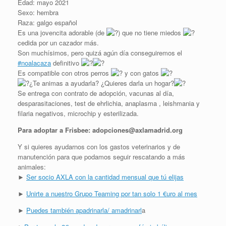
Edad:
mayo 2021
Sexo: hembra
Raza: galgo español
Es una jovencita adorable (de
) que no tiene miedos
cedida por un cazador más.
Son muchísimos, pero quizá agún día conseguiremos el
#noalacaza
definitivo
Es compatible con otros perros
y con gatos
¿Te animas a ayudarla? ¿Quieres darla un hogar?
Se entrega con contrato de adopción, vacunas al día,
desparasitaciones, test de ehrlichia, anaplasma , leishmania y
filaria negativos, microchip y esterilizada.
Para adoptar a Frisbee: adopciones@axlamadrid.org
Y si quieres ayudarnos con los gastos veterinarios y de
manutención para que podamos seguir rescatando a más
animales:
►
Ser socio AXLA con la cantidad mensual que tú elijas
►
Unirte a nuestro Grupo Teaming por tan solo 1 €uro al mes
►
Puedes también apadrinarla/ amadrinarl
a