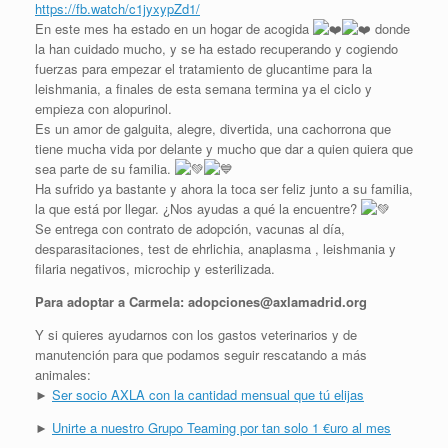
https://fb.watch/c1jyxypZd1/
En este mes ha estado en un hogar de acogida
donde
la han cuidado mucho, y se ha estado recuperando y cogiendo
fuerzas para empezar el tratamiento de glucantime para la
leishmania, a finales de esta semana termina ya el ciclo y
empieza con alopurinol.
Es un amor de galguita, alegre, divertida, una cachorrona que
tiene mucha vida por delante y mucho que dar a quien quiera que
sea parte de su familia.
Ha sufrido ya bastante y ahora la toca ser feliz junto a su familia,
la que está por llegar. ¿Nos ayudas a qué la encuentre?
Se entrega con contrato de adopción, vacunas al día,
desparasitaciones, test de ehrlichia, anaplasma , leishmania y
filaria negativos, microchip y esterilizada.
Para adoptar a Carmela: adopciones@axlamadrid.org
Y si quieres ayudarnos con los gastos veterinarios y de
manutención para que podamos seguir rescatando a más
animales:
►
Ser socio AXLA con la cantidad mensual que tú elijas
►
Unirte a nuestro Grupo Teaming por tan solo 1 €uro al mes