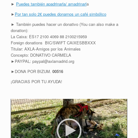
►
Puedes también apadrinarla/ amadrinarl
a
►
Por tan solo 2€ puedes donarnos un café simbólico
► También puedes hacer un donativo (You can also make a
donation):
La Caixa: ES17 2100 4069 88 2100215959
Foreign donations BIC/SWIFT CAIXESBBXXX
Titular: AXLA-Amigos por los Animales
Concepto: DONATIVO CARMELA
►PAYPAL: paypal@axlamadrid.org
►DONA POR BIZUM.
00516
¡GRACIAS POR TU AYUDA!
R
e
p
r
o
d