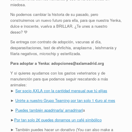
miedosa.
No podemos cambiar la historia de su pasado, pero
construiremos un nuevo futuro para ella, para que nuestra Yenka,
dulce e inocente, vuelva a BRILLAR. ¿Te unes a nuestro
deseo?
💚
Se entrega con contrato de adopción, vacunas al día,
desparasitaciones, test de ehrlichia, anaplasma , leishmania y
filaria negativos, microchip y esterilizada.
Para adoptar a Yenka: adopciones@axlamadrid.org
Y si quieres ayudarnos con los gastos veterinarios y de
manutención para que podamos seguir rescatando a más
animales:
►
Ser socio AXLA con la cantidad mensual que tú elijas
►
Unirte a nuestro Grupo Teaming por tan solo 1 €uro al mes
►
Puedes también apadrinarla/ amadrinarl
a
►
Por tan solo 2€ puedes donarnos un café simbólico
► También puedes hacer un donativo (You can also make a