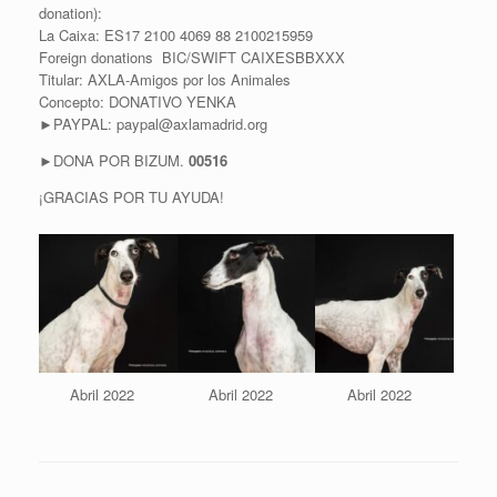
donation):
La Caixa: ES17 2100 4069 88 2100215959
Foreign donations BIC/SWIFT CAIXESBBXXX
Titular: AXLA-Amigos por los Animales
Concepto: DONATIVO YENKA
►PAYPAL: paypal@axlamadrid.org
►DONA POR BIZUM.
00516
¡GRACIAS POR TU AYUDA!
Abril 2022
Abril 2022
Abril 2022