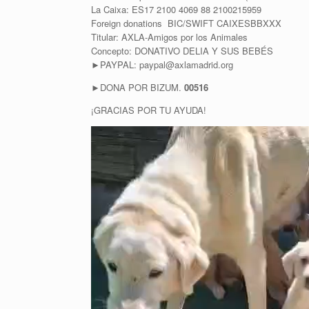
La Caixa: ES17 2100 4069 88 2100215959
Foreign donations BIC/SWIFT CAIXESBBXXX
Titular: AXLA-Amigos por los Animales
Concepto: DONATIVO DELIA Y SUS BEBÉS
►PAYPAL: paypal@axlamadrid.org
►DONA POR BIZUM.
00516
¡GRACIAS POR TU AYUDA!
R
e
p
r
o
d
u
c
t
o
r
d
e