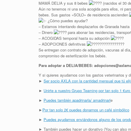
MAMÁ DELIA y sus 8 bebes
(nacidos el 30 d
Aún no tenemos ni una sola acogida para ellos, ni pa
bebes. Sus gastos «SOLO» de residencia ascienden
¿Cómo puedes ayudar?
– Estamos intentando desplazarlos de Granada hasta M
– Dinero
para abonar las residencias, transpor
– ACOGIDAS temporal hasta su adopción
– ADOPCIONES definitivas
Se entregan con contrato de adopción, vacunas al día, 
compromiso de esterilización los bebés.
Para adoptar a DELIA/BEBES: adopciones@axlama
Y si quieres ayudarnos con los gastos veterinarios 
►
Ser socio AXLA con la cantidad mensual que tú eli
►
Unirte a nuestro Grupo Teaming por tan solo 1 €uro
►
Puedes también apadrinarla/ amadrinarl
e
►
Por tan solo 2€ puedes donarnos un café simbólico
►
Puedes ayudarnos enviándonos alguno de los prod
► También puedes hacer un donativo (You can also m