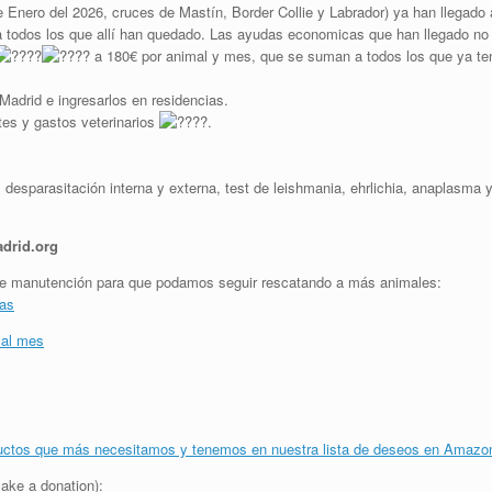
e Enero del 2026, cruces de Mastín, Border Collie y Labrador) ya han llegado
ra todos los que allí han quedado. Las ayudas economicas que han llegado no 
a 180€ por animal y mes, que se suman a todos los que ya 
adrid e ingresarlos en residencias.
tes y gastos veterinarios
.
desparasitación interna y externa, test de leishmania, ehrlichia, anaplasma y 
drid.org
y de manutención para que podamos seguir rescatando a más animales:
jas
 al mes
uctos que más necesitamos y tenemos en nuestra lista de deseos en Amazo
ake a donation):