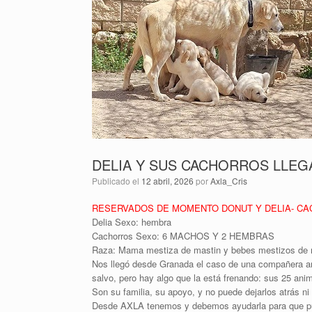
DELIA Y SUS CACHORROS LLE
Publicado el
12 abril, 2026
por
Axla_Cris
RESERVADOS DE MOMENTO DONUT Y DELIA- CA
Delia Sexo: hembra
Cachorros Sexo: 6 MACHOS Y 2 HEMBRAS
Raza: Mama mestiza de mastin y bebes mestizos de mas
Nos llegó desde Granada el caso de una compañera ani
salvo, pero hay algo que la está frenando: sus 25 an
Son su familia, su apoyo, y no puede dejarlos atrás ni
Desde AXLA tenemos y debemos ayudarla para que pueda