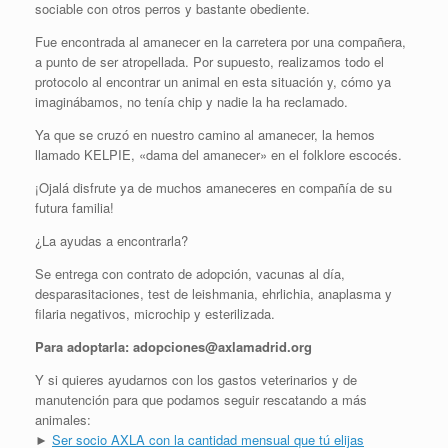
sociable con otros perros y bastante obediente.
Fue encontrada al amanecer en la carretera por una compañera,
a punto de ser atropellada. Por supuesto, realizamos todo el
protocolo al encontrar un animal en esta situación y, cómo ya
imaginábamos, no tenía chip y nadie la ha reclamado.
Ya que se cruzó en nuestro camino al amanecer, la hemos
llamado KELPIE, «dama del amanecer» en el folklore escocés.
¡Ojalá disfrute ya de muchos amaneceres en compañía de su
futura familia!
¿La ayudas a encontrarla?
Se entrega con contrato de adopción, vacunas al día,
desparasitaciones, test de leishmania, ehrlichia, anaplasma y
filaria negativos, microchip y esterilizada.
Para adoptarla: adopciones@axlamadrid.org
Y si quieres ayudarnos con los gastos veterinarios y de
manutención para que podamos seguir rescatando a más
animales:
►
Ser socio AXLA con la cantidad mensual que tú elijas