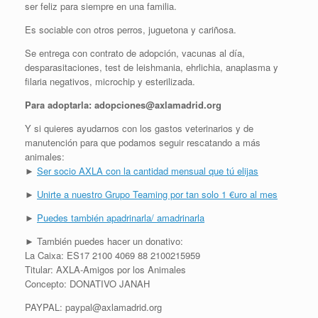
ser feliz para siempre en una familia.
Es sociable con otros perros, juguetona y cariñosa.
Se entrega con contrato de adopción, vacunas al día,
desparasitaciones, test de leishmania, ehrlichia, anaplasma y
filaria negativos, microchip y esterilizada.
Para adoptarla: adopciones@axlamadrid.org
Y si quieres ayudarnos con los gastos veterinarios y de
manutención para que podamos seguir rescatando a más
animales:
►
Ser socio AXLA con la cantidad mensual que tú elijas
►
Unirte a nuestro Grupo Teaming por tan solo 1 €uro al mes
►
Puedes también apadrinarla/ amadrinarla
► También puedes hacer un donativo:
La Caixa: ES17 2100 4069 88 2100215959
Titular: AXLA-Amigos por los Animales
Concepto: DONATIVO JANAH
PAYPAL: paypal@axlamadrid.org