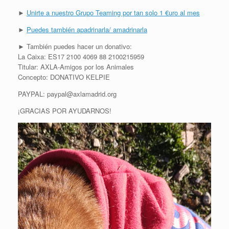
►
Unirte a nuestro Grupo Teaming por tan solo 1 €uro al mes
►
Puedes también apadrinarla/ amadrinarla
► También puedes hacer un donativo:
La Caixa: ES17 2100 4069 88 2100215959
Titular: AXLA-Amigos por los Animales
Concepto: DONATIVO KELPIE
PAYPAL: paypal@axlamadrid.org
¡GRACIAS POR AYUDARNOS!
R
e
p
r
o
d
u
c
t
o