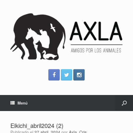
Menú
Eikichi_abril2024 (2)
Publicado el
27 abril, 2024
por
Axla_Cris