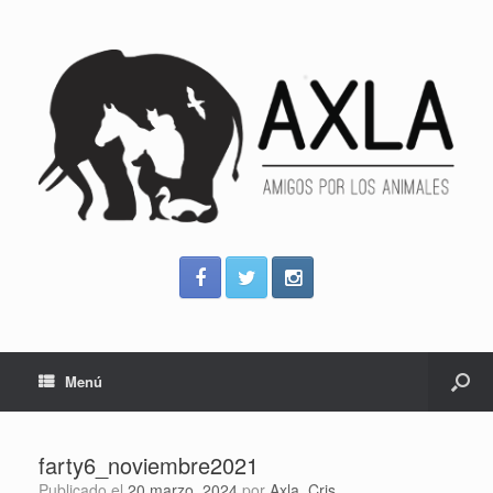
Menú
farty6_noviembre2021
Publicado el
20 marzo, 2024
por
Axla_Cris