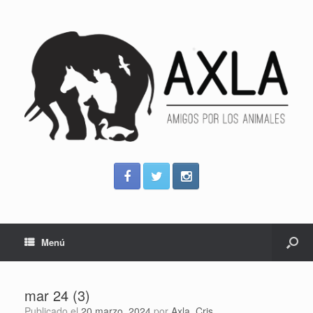
Menú
mar 24 (3)
Publicado el
20 marzo, 2024
por
Axla_Cris