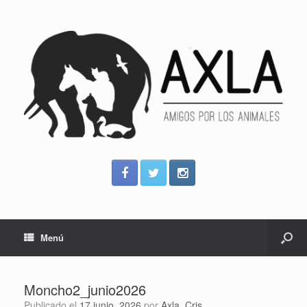
Menú
Moncho2_junio2026
Publicado el
17 junio, 2026
por
Axla_Cris