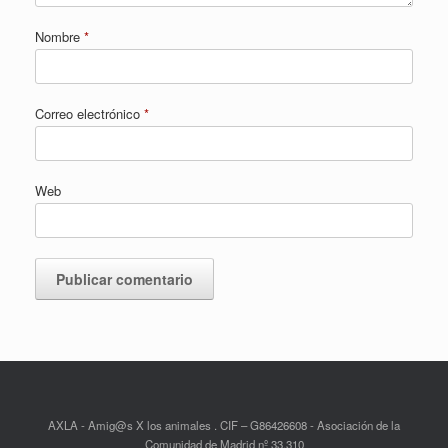
Nombre
*
Correo electrónico
*
Web
AXLA - Amig@s X los animales . CIF – G86426608 - Asociación de la
Comunidad de Madrid nº 33.310