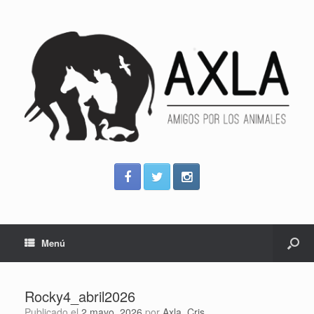
Menú
Rocky4_abril2026
Publicado el
2 mayo, 2026
por
Axla_Cris