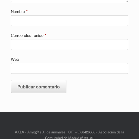
Nombre
*
Correo electrónico
*
Web
AXLA - Amig@s X los animales . CIF – G86426608 - Asociación de la
Comunidad de Madrid nº 33.310