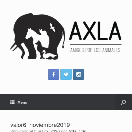
Menú
valor6_noviembre2019
Publicado el
5 mayo, 2020
por
Axla_Cris