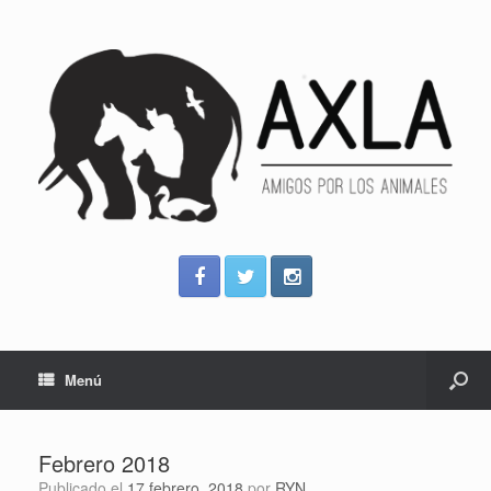
Menú
Febrero 2018
Publicado el
17 febrero, 2018
por
RYN