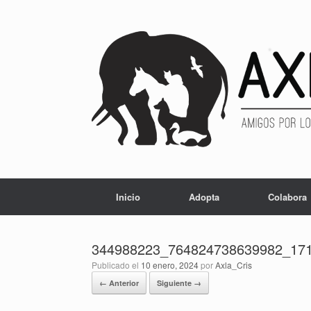
Inicio
Adopta
Colabora
344988223_764824738639982_17
Publicado el
10 enero, 2024
por
Axla_Cris
← Anterior
Siguiente →