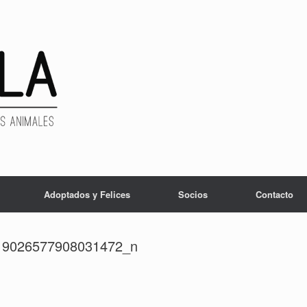
Adoptados y Felices
Socios
Contacto
19026577908031472_n