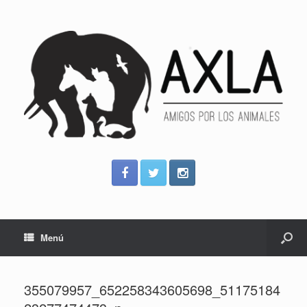
Menú
355079957_652258343605698_51175184