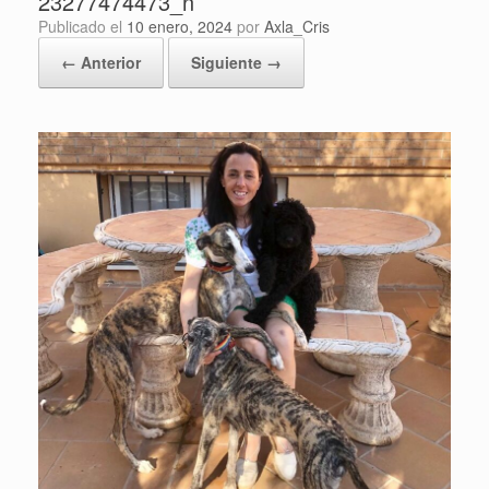
23277474473_n
Publicado el
10 enero, 2024
por
Axla_Cris
← Anterior
Siguiente →