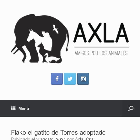
Menú
Flako el gatito de Torres adoptado
Publicado el
3 agosto, 2024
por
Axla_Cris