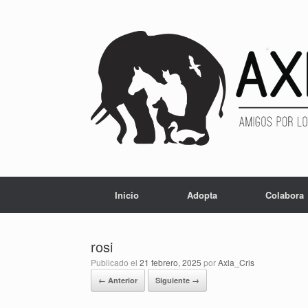
Inicio
Adopta
Colabora
rosi
Publicado el
21 febrero, 2025
por
Axla_Cris
← Anterior
Siguiente →