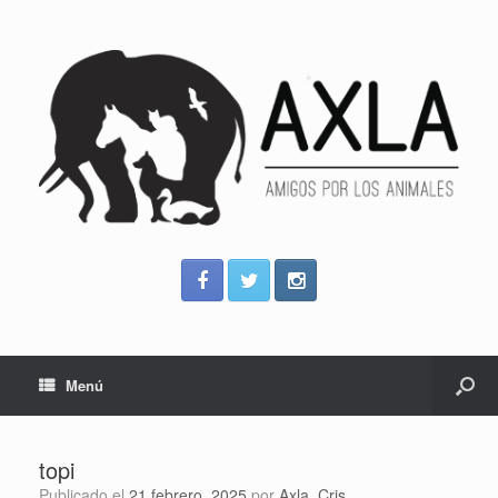
Menú
topi
Publicado el
21 febrero, 2025
por
Axla_Cris