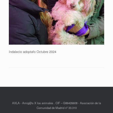
Indalecio adoptafo Octubre 2024
AXLA - Amig@s X los animales . CIF – G86426608 - Asociación de la
Comunidad de Madrid nº 33.310