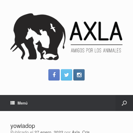
Menú
yowiadop
Publicado el
27 enero, 2022
por
Axla_Cris