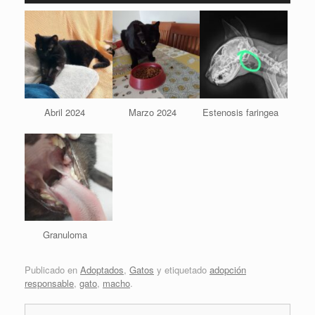
Abril 2024
Marzo 2024
Estenosis faringea
Granuloma
Publicado en
Adoptados
,
Gatos
y etiquetado
adopción
responsable
,
gato
,
macho
.