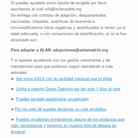
Si puedes ayudarle como familia de acogida por favor
escríbenos al mail info@axlamadrid.org
Se entrega con contrato de adopción, desparasitados,
vacunados, chipados, analíticas de leucemia e
inmunodeficiencia felina negativas y esterilizados si tienen ya la
edad adecuada, o con compromiso de esterilización, si no la han
alcanzado aun.
Para adoptar a ALAN: adopciones@axlamadrid.org
Y si quieres ayudarnos con los gastos veterinarios y de
manutención para que podamos seguir rescatando a más
animales:
►
Ser socio AXLA con la cantidad mensual que tú elijas
►
Unirte a nuestro Grupo Teaming por tan solo 1 €uro al mes
►
Puedes también apadrinarla/ amadrinarl
a
►
Por tan solo 2€ puedes donarnos un café simbólico
►
Puedes ayudarnos enviándonos alguno de los productos que
más necesitamos y tenemos en nuestra lista de deseos en
Amazon