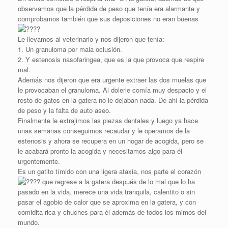
observamos que la pérdida de peso que tenía era alarmante y
comprobamos también que sus deposiciones no eran buenas
Le llevamos al veterinario y nos dijeron que tenía:
1. Un granuloma por mala oclusión.
2. Y estenosis nasofaringea, que es la que provoca que respire
mal.
Además nos dijeron que era urgente extraer las dos muelas que
le provocaban el granuloma. Al dolerle comía muy despacio y el
resto de gatos en la gatera no le dejaban nada. De ahí la pérdida
de peso y la falta de auto aseo.
Finalmente le extrajimos las piezas dentales y luego ya hace
unas semanas conseguimos recaudar y le operamos de la
estenosis y ahora se recupera en un hogar de acogida, pero se
le acabará pronto la acogida y necesitamos algo para él
urgentemente.
Es un gatito tímido con una ligera ataxia, nos parte el corazón
que regrese a la gatera después de lo mal que lo ha
pasado en la vida. merece una vida tranquila, calentito o sin
pasar el agobio de calor que se aproxima en la gatera, y con
comidita rica y chuches para él además de todos los mimos del
mundo.