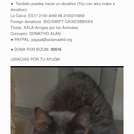
► También puedes hacer un donativo (You can also make a
donation):
La Caixa: ES17 2100 4069 88 2100215959
Foreign donations BIC/SWIFT CAIXESBBXXX
Titular: AXLA-Amigos por los Animales
Concepto: DONATIVO ALAN
►PAYPAL: paypal@axlamadrid.org
►DONA POR BIZUM.
00516
¡GRACIAS POR TU AYUDA!
R
e
p
r
o
d
u
c
t
o
r