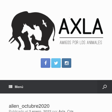
Menú
alien_octubre2020
Publicado el
2 enero, 2022
por
Axla_Cris