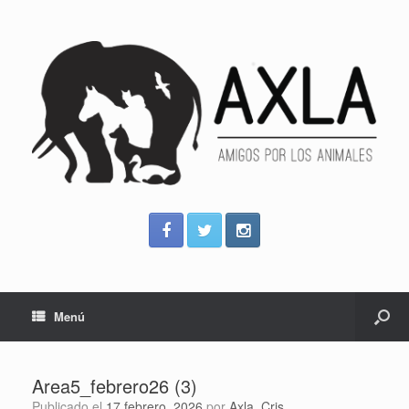
Menú
Area5_febrero26 (3)
Publicado el
17 febrero, 2026
por
Axla_Cris