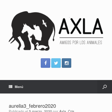
Menú
aurelia3_febrero2020
Publicado el
5 marzo, 2020
por
Axla_Cris