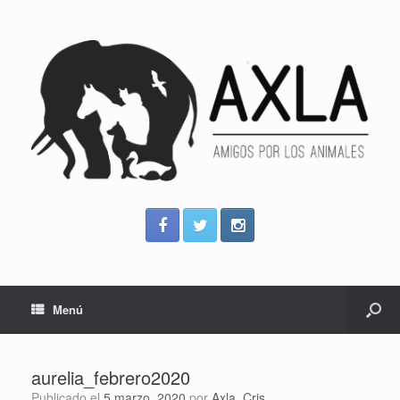
Menú
aurelia_febrero2020
Publicado el
5 marzo, 2020
por
Axla_Cris