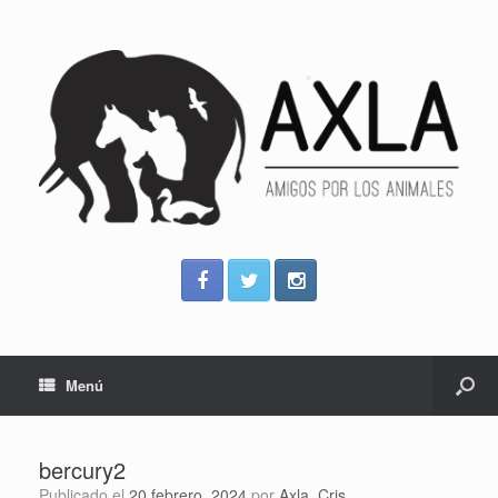
Menú
bercury2
Publicado el
20 febrero, 2024
por
Axla_Cris