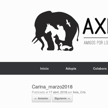
Inicio
Adopta
Colabora
Carina_marzo2018
Publicado el
17 abril, 2018
por
Axla_Cris
← Anterior
Siguiente →