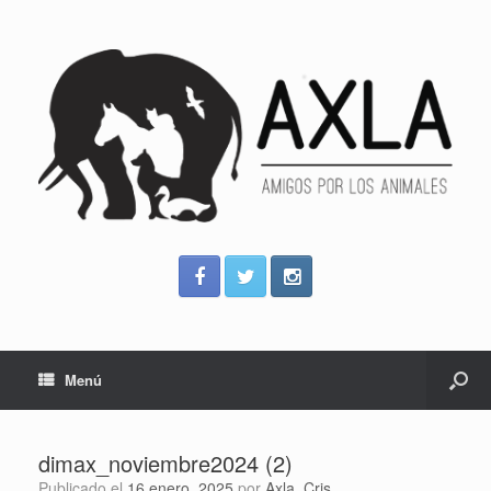
Menú
dimax_noviembre2024 (2)
Publicado el
16 enero, 2025
por
Axla_Cris