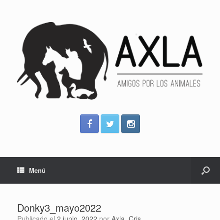
Menú
Donky3_mayo2022
Publicado el
2 junio, 2022
por
Axla_Cris