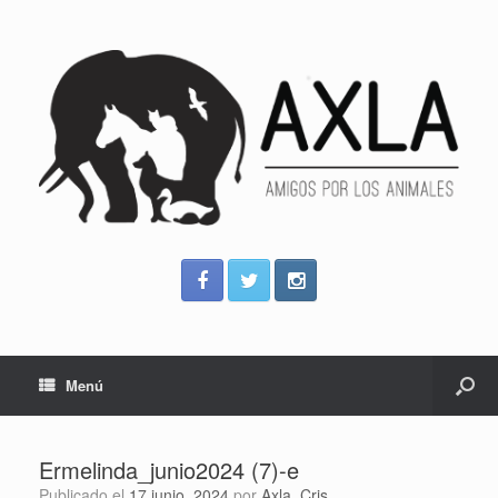
Menú
Ermelinda_junio2024 (7)-e
Publicado el
17 junio, 2024
por
Axla_Cris