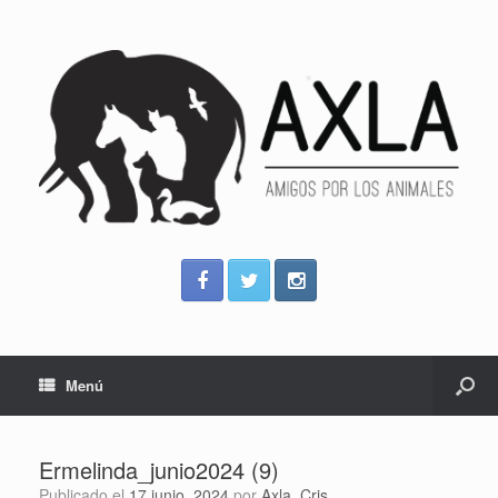
Menú
Ermelinda_junio2024 (9)
Publicado el
17 junio, 2024
por
Axla_Cris