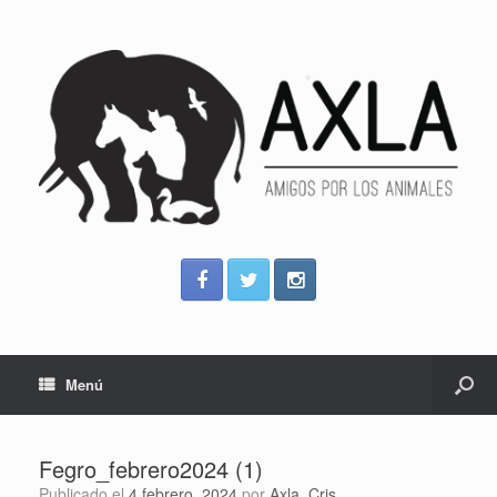
Menú
Fegro_febrero2024 (1)
Publicado el
4 febrero, 2024
por
Axla_Cris