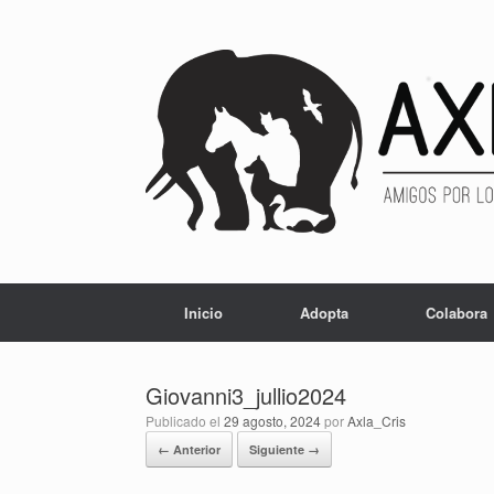
Inicio
Adopta
Colabora
Giovanni3_jullio2024
Publicado el
29 agosto, 2024
por
Axla_Cris
← Anterior
Siguiente →