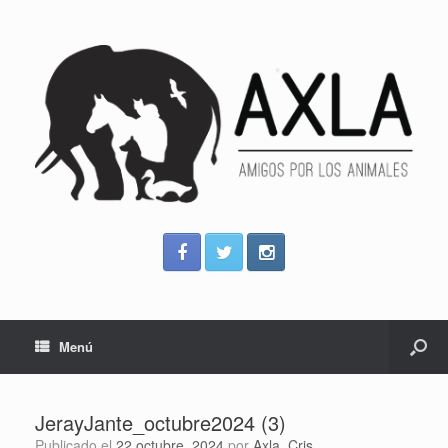
Menú
JerayJante_octubre2024 (3)
Publicado el
22 octubre, 2024
por
Axla_Cris