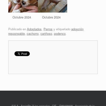
Octubre 2024
Octubre 2024
Publicado en
Adoptados
,
Perros
y etiquetado
adopción
responsable
,
cachorro
,
cariñoso
,
podenco
.
AXLA - Amig@s X los animales . CIF – G86426608 - Asociación de la