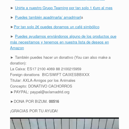
►
Unirte a nuestro Grupo Teaming por tan solo 1 €uro al mes
►
Puedes también apadrinarla/ amadrinarl
a
►
Por tan solo 2€ puedes donarnos un café simbólico
►
Puedes ayudarnos enviándonos alguno de los productos que
más necesitamos y tenemos en nuestra lista de deseos en
Amazon
► También puedes hacer un donativo (You can also make a
donation):
La Caixa: ES17 2100 4069 88 2100215959
Foreign donations BIC/SWIFT CAIXESBBXXX
Titular: AXLA-Amigos por los Animales
Concepto: DONATIVO CACHORROS
►PAYPAL: paypal@axlamadrid.org
►DONA POR BIZUM.
00516
¡GRACIAS POR TU AYUDA!
R
e