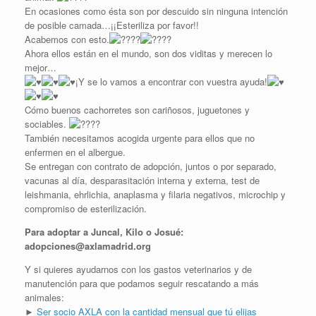
En ocasiones como ésta son por descuido sin ninguna intención
de posible camada…¡¡Esteriliza por favor!!
Acabemos con esto.
Ahora ellos están en el mundo, son dos viditas y merecen lo
mejor…
¡Y se lo vamos a encontrar con vuestra ayuda!
Cómo buenos cachorretes son cariñosos, juguetones y
sociables.
También necesitamos acogida urgente para ellos que no
enfermen en el albergue.
Se entregan con contrato de adopción, juntos o por separado,
vacunas al día, desparasitación interna y externa, test de
leishmania, ehrlichia, anaplasma y filaria negativos, microchip y
compromiso de esterilización.
Para adoptar a Juncal, Kilo o Josué:
adopciones@axlamadrid.org
Y si quieres ayudarnos con los gastos veterinarios y de
manutención para que podamos seguir rescatando a más
animales:
►
Ser socio AXLA con la cantidad mensual que tú elijas