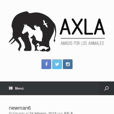
Menú
newman6
Publicado el
24 febrero, 2015
por
AXLA