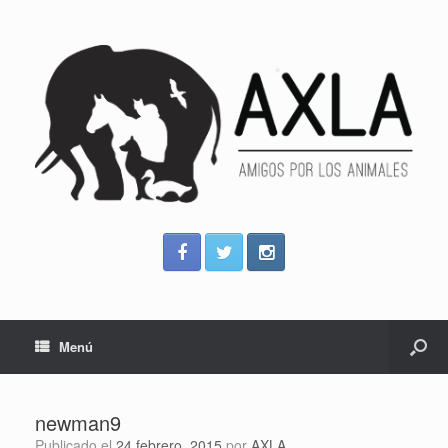
Menú
newman9
Publicado el
24 febrero, 2015
por
AXLA