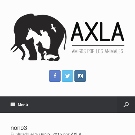
Menú
ñoño3
Publicado el
10 junio, 2015
por
AXLA