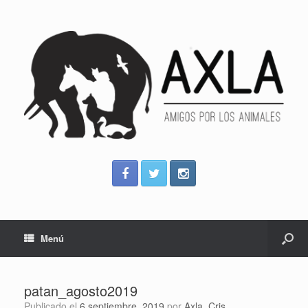
Menú
patan_agosto2019
Publicado el
6 septiembre, 2019
por
Axla_Cris