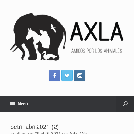
Menú
petri_abril2021 (2)
Publicado el
28 abril, 2021
por
Axla_Cris