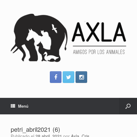
Menú
petri_abril2021 (6)
Publicado el
28 abril, 2021
por
Axla_Cris